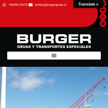
Translate »
+56990153731
ventas@burgergruas.cl